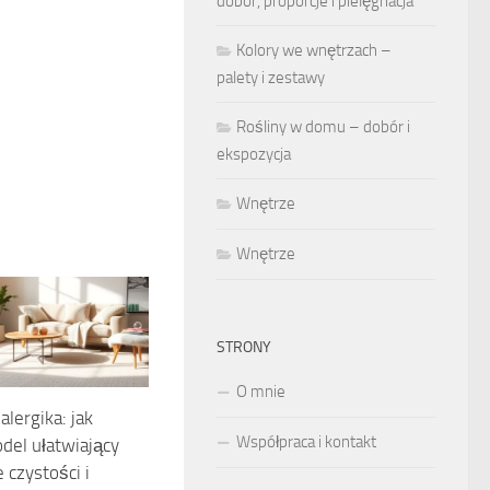
dobór, proporcje i pielęgnacja
Kolory we wnętrzach –
palety i zestawy
Rośliny w domu – dobór i
ekspozycja
Wnętrze
Wnętrze
STRONY
O mnie
alergika: jak
Współpraca i kontakt
del ułatwiający
 czystości i