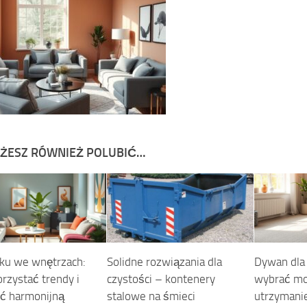
ŻESZ RÓWNIEŻ POLUBIĆ…
oku we wnętrzach:
Solidne rozwiązania dla
Dywan dla 
rzystać trendy i
czystości – kontenery
wybrać mo
ć harmonijną
stalowe na śmieci
utrzymanie