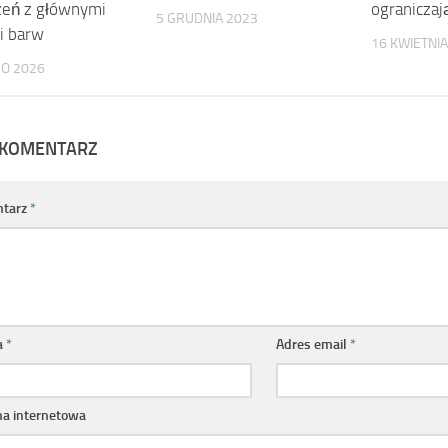
zeń z głównymi
ograniczaj
5 GRUDNIA 2023
i barw
16 KWIETNIA
GO 2026
 KOMENTARZ
tarz
*
a
*
Adres email
*
na internetowa