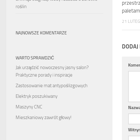
przestr
roślin
paletam
21 LUTE
NAJNOWSZE KOMENTARZE
DODAJ
WARTO SPRAWDZIĆ
Komen
Jak urządzić nowoczesny jasny salon?
Praktyczne porady i inspiracje
Zastosowanie mat antypoślizgowych
Elektryk poszukiwany
Maszyny CNC
Nazw
Mieszkaniowy zawrót głowy!
Witry