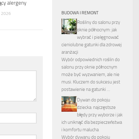
ący alergeny
BUDOWA I REMONT
 2026
Rośliny do salonu przy
oknie północnym: jak
wybrać i pielęgnować
cieniolubne gatunki dla zdrowej
aranżacji
Wybór odpowiednich roślin do
salonu przy oknie północnym
może być wyzwaniem, ale nie
musi. Kluczem do sukcesu jest
postawienie na gatunki …
Dywan do pokoju
dziecka: najczęstsze
błędy przy wyborze i jak
ich uniknąć dla bezpieczeństwa
i komfortu malucha
Wybór dywanu do pokoju