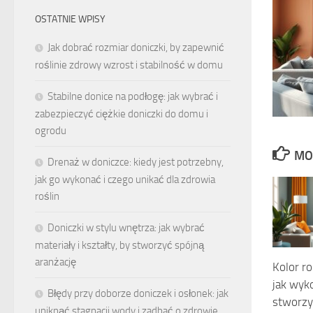
OSTATNIE WPISY
Jak dobrać rozmiar doniczki, by zapewnić
roślinie zdrowy wzrost i stabilność w domu
Stabilne donice na podłogę: jak wybrać i
zabezpieczyć ciężkie doniczki do domu i
ogrodu
MO
Drenaż w doniczce: kiedy jest potrzebny,
jak go wykonać i czego unikać dla zdrowia
roślin
Doniczki w stylu wnętrza: jak wybrać
materiały i kształty, by stworzyć spójną
aranżację
Kolor r
jak wyko
Błędy przy doborze doniczek i osłonek: jak
stworzy
uniknąć stagnacji wody i zadbać o zdrowie