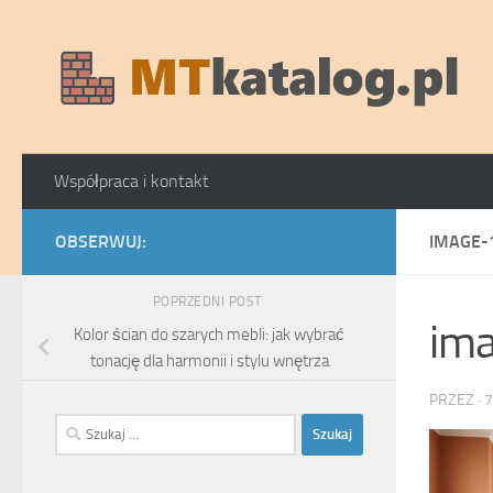
Skip to content
Współpraca i kontakt
OBSERWUJ:
IMAGE-
POPRZEDNI POST
im
Kolor ścian do szarych mebli: jak wybrać
tonację dla harmonii i stylu wnętrza
PRZEZ
·
7
Szukaj: