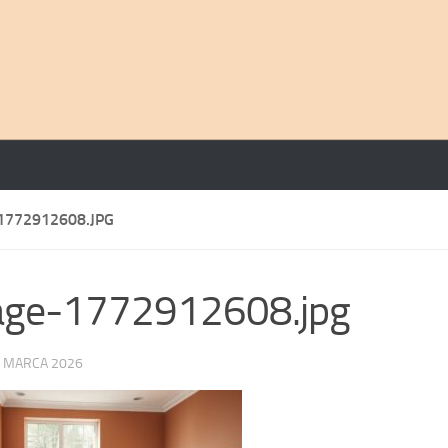
1772912608.JPG
age-1772912608.jpg
 MARCA 2026