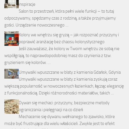
inspiracje
Salon to przestrzeń, która pełni wiele funkcji – to tutaj
odpoczywamy, spędzamy czas z rodziną, a także przyjmujemy
gości. Urządzenie nowoczesnego …
Kolory we wnętrzu się gryzą – jak rozpoznać przyczyny i
poprawić aranżację bez chaosu kolorystycznego
Jeśli zauważasz, że kolory w Twoim wnętrzu ze sobą nie
współgrają, to najprawdopodobniej masz do czynienia z tzw.
gryzieniem się kolorów. …
Umywalki wpuszczane w blaty z kamienia Gdańsk, Gdynia
Umywalki wpuszczane w blaty z kamienia zyskują coraz
większą popularność w nowoczesnych łazienkach, łącząc elegancję
z funkcjonalnością. Dzięki różnorodności materiałów, takich …
Dywan się mechaci: przyczyny, bezpieczne metody
ograniczania i pielęgnacji na co dzień
Mechacenie się dywanu wełnianego to zjawisko, które
może być frustrujące dla wielu właścicieli. Zwykle jest to efekt