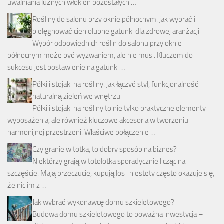
uwalniania luźnych włókien pozostałych …
Rośliny do salonu przy oknie północnym: jak wybrać i
pielęgnować cieniolubne gatunki dla zdrowej aranżacji
Wybór odpowiednich roślin do salonu przy oknie
północnym może być wyzwaniem, ale nie musi. Kluczem do
sukcesu jest postawienie na gatunki …
Półki i stojaki na rośliny: jak łączyć styl, funkcjonalność i
naturalną zieleń we wnętrzu
Półki i stojaki na rośliny to nie tylko praktyczne elementy
wyposażenia, ale również kluczowe akcesoria w tworzeniu
harmonijnej przestrzeni. Właściwe połączenie …
Czy granie w totka, to dobry sposób na biznes?
Niektórzy grają w totolotka sporadycznie licząc na
szczęście. Mają przeczucie, kupują los i niestety często okazuje się,
że nic im z …
Jak wybrać wykonawcę domu szkieletowego?
Budowa domu szkieletowego to poważna inwestycja –