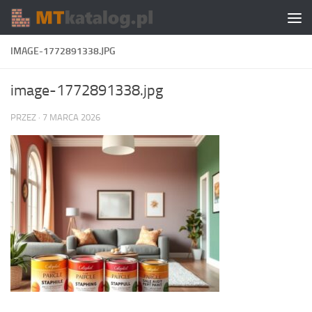
Skip to content
IMAGE-1772891338.JPG
image-1772891338.jpg
PRZEZ
·
7 MARCA 2026