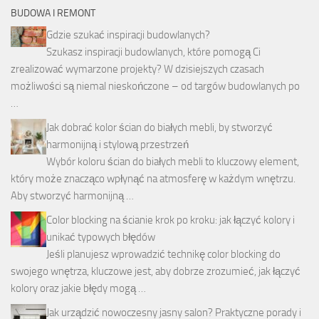
BUDOWA I REMONT
Gdzie szukać inspiracji budowlanych?
Szukasz inspiracji budowlanych, które pomogą Ci
zrealizować wymarzone projekty? W dzisiejszych czasach
możliwości są niemal nieskończone – od targów budowlanych po
…
Jak dobrać kolor ścian do białych mebli, by stworzyć
harmonijną i stylową przestrzeń
Wybór koloru ścian do białych mebli to kluczowy element,
który może znacząco wpłynąć na atmosferę w każdym wnętrzu.
Aby stworzyć harmonijną …
Color blocking na ścianie krok po kroku: jak łączyć kolory i
unikać typowych błędów
Jeśli planujesz wprowadzić technikę color blocking do
swojego wnętrza, kluczowe jest, aby dobrze zrozumieć, jak łączyć
kolory oraz jakie błędy mogą …
Jak urządzić nowoczesny jasny salon? Praktyczne porady i