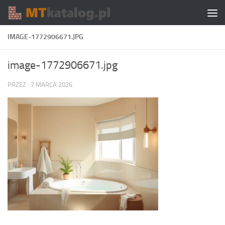
Skip to content
IMAGE-1772906671.JPG
image-1772906671.jpg
PRZEZ
·
7 MARCA 2026