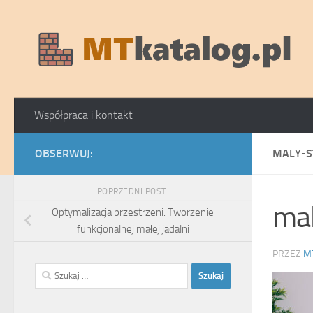
Skip to content
Współpraca i kontakt
OBSERWUJ:
MALY-S
POPRZEDNI POST
mal
Optymalizacja przestrzeni: Tworzenie
funkcjonalnej małej jadalni
PRZEZ
M
Szukaj: