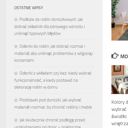
OSTATNIE WPISY
Podłoże do roślin doniczkowych: jak
dobrać składniki dla zdrowego wzrostu i
uniknąć typowych błędów
Osłonki do roślin: jak dobrać rozmiar i
materiał, aby uniknąć problemów z wilgocią i
MO
korzeniami
Osłonki z wkładem czy bez: kiedy wybrać
funkcjonalność, a kiedy postawić na
dekorację roślin w domu
Podstawki pod doniczki: jak wybrać
Kolory d
materiał i rozmiar, by chronić rośliny i meble
wybrać 
światło
Jak skutecznie chronić podłogę przed
wnętrz
uszkodzeniami od donic – praktyczne