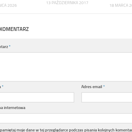
13 PAŹDZIERNIKA 2017
WCA 2026
18 MARCA 2
 KOMENTARZ
tarz
*
a
*
Adres email
*
na internetowa
pamiętaj moje dane w tej przeglądarce podczas pisania kolejnych komentar