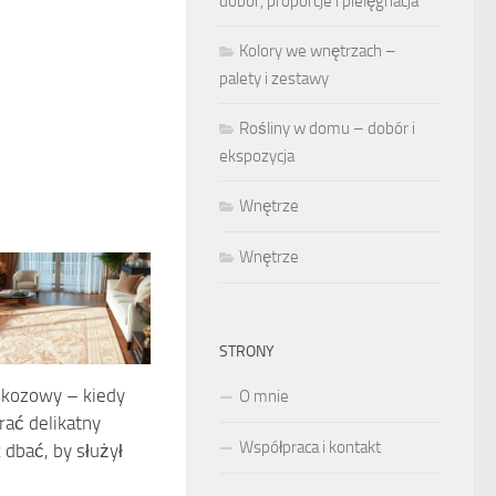
dobór, proporcje i pielęgnacja
Kolory we wnętrzach –
palety i zestawy
Rośliny w domu – dobór i
ekspozycja
Wnętrze
Wnętrze
STRONY
kozowy – kiedy
O mnie
ać delikatny
Współpraca i kontakt
k dbać, by służył