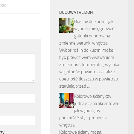
026
BUDOWA I REMONT
Rośliny do kuchni: jak
wybrać i pielęgnować
gatunki odporne na
zmienne warunki wnętrza
Wybór roślin do kuchni może
być prawdziwym wyzwaniem.
Zmienność temperatur, wysoka
wilgotność powietrza, a także
obecność tłuszczu w powietrzu
stawiają przed …
Kolorowe ściany czy
jedna ściana akcentowa:
jak wybrać, by
podkreślić styl i proporcje
wnętrza
zy.
Kolorowe ściany mogą