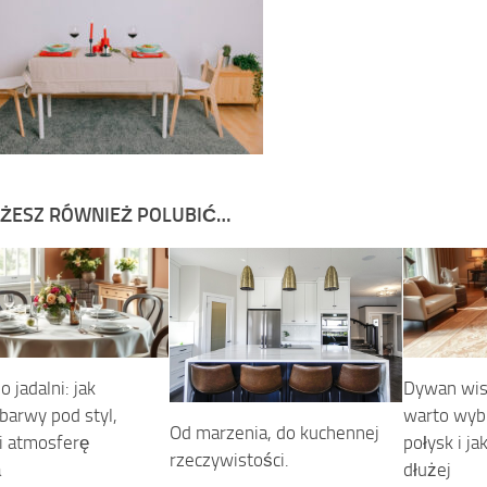
ŻESZ RÓWNIEŻ POLUBIĆ…
o jadalni: jak
Dywan wis
barwy pod styl,
warto wybr
Od marzenia, do kuchennej
 i atmosferę
połysk i ja
rzeczywistości.
a
dłużej