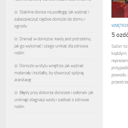
Stabilne donice na podłogę: jak wybrać i
zabezpieczyć ciężkie doniczki do domu i
WNĘTRZ
ogrodu
5 ozd
Drenaż w doniczce: kiedy jest potrzebny,
jak go wykonać i czego unikać dla zdrowia
Salon to
roślin
każdym d
reprezen
Doniczki w stylu wnętrza: jak wybrać
przypada
materiały i kształty, by stworzyć spójną
powodu 
aranżację
przestrze
Błędy przy doborze doniczek i osłonek: jak
uniknąć stagnacji wody i zadbać o zdrowie
roślin