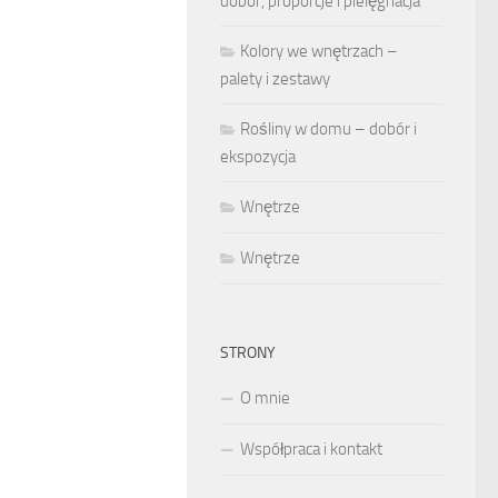
dobór, proporcje i pielęgnacja
Kolory we wnętrzach –
palety i zestawy
Rośliny w domu – dobór i
ekspozycja
Wnętrze
Wnętrze
STRONY
O mnie
Współpraca i kontakt