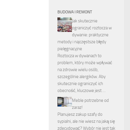
BUDOWA I REMONT
Jak skutecznie
ograniczyć roztocza w
dywanie: praktyczne
metody i najczęstsze błędy
pielęgnacyjne
Roztocza w dywanach to
problem, który może wpływać
na zdrowie wielu osób,
szczególnie alergików. Aby
skutecznie ograniczyć ich
obecność, kluczowe jest …
Meble potrzebne od
zaraz!
Planujesz zakup szafy do
sypialni, ale nie wiesz na jaką się
zdecydować? Wybór nie jest tak