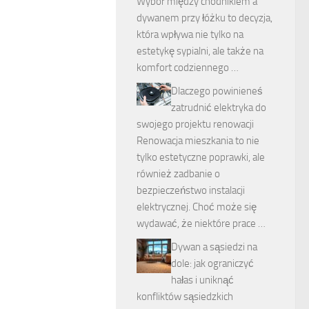
Wybór między chodnikiem a
dywanem przy łóżku to decyzja,
która wpływa nie tylko na
estetykę sypialni, ale także na
komfort codziennego …
Dlaczego powinieneś
zatrudnić elektryka do
swojego projektu renowacji
Renowacja mieszkania to nie
tylko estetyczne poprawki, ale
również zadbanie o
bezpieczeństwo instalacji
elektrycznej. Choć może się
wydawać, że niektóre prace …
Dywan a sąsiedzi na
dole: jak ograniczyć
hałas i uniknąć
konfliktów sąsiedzkich