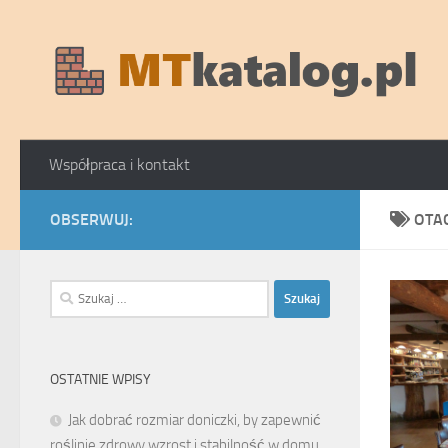
Skip to content
Współpraca i kontakt
OBSERWUJ:
OTA
Szukaj:
OSTATNIE WPISY
Jak dobrać rozmiar doniczki, by zapewnić
roślinie zdrowy wzrost i stabilność w domu