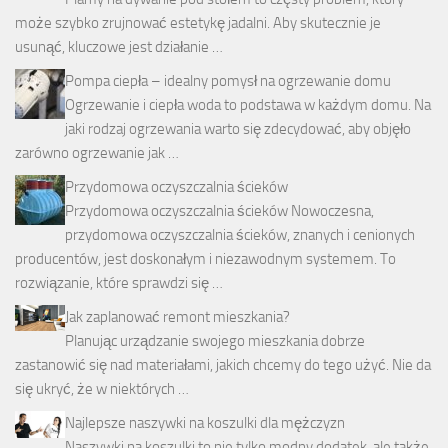
może szybko zrujnować estetykę jadalni. Aby skutecznie je
usunąć, kluczowe jest działanie …
Pompa ciepła – idealny pomysł na ogrzewanie domu
Ogrzewanie i ciepła woda to podstawa w każdym domu. Na
jaki rodzaj ogrzewania warto się zdecydować, aby objęło
zarówno ogrzewanie jak …
Przydomowa oczyszczalnia ścieków
Przydomowa oczyszczalnia ścieków Nowoczesna,
przydomowa oczyszczalnia ścieków, znanych i cenionych
producentów, jest doskonałym i niezawodnym systemem. To
rozwiązanie, które sprawdzi się …
Jak zaplanować remont mieszkania?
Planując urządzanie swojego mieszkania dobrze
zastanowić się nad materiałami, jakich chcemy do tego użyć. Nie da
się ukryć, że w niektórych …
Najlepsze naszywki na koszulki dla mężczyzn
Naszywki na koszulki to nie tylko modny dodatek, ale także