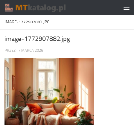
Skip to content
IMAGE-1772907882.JPG
image-1772907882.jpg
PRZEZ
·
7 MARCA 2026