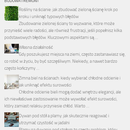
BUDOWA I REMONT
Rośliny na ścianie: jak zbudować zieloną ścianę krok po
kroku i uniknąć typowych błędów
Zbudowanie zielonej ściany to wyzwanie, które może
przynieść wiele radości, ale również frustracji, jeśli popełnisz kilka
podstawowych błędów. Kluczowymi aspektami są …
Własna działalność
Gdy poszukujesz miejsca na ziemi, często zastanawiasz się,
co robić w życiu, by być szczęśliwym. Niekiedy, a nawet bardzo
często kończymy …
Zimna biel na ścianach: kiedy wybierać chłodne odcienie i
jak uniknąć efektu surowości
Chłodne odcienie bieli mogą dodać wnętrzu elegancji, ale
ich niewłaściwe zastosowanie może wywołać efekt surowości,
który zamiast relaksu przyniesie chłód. Warto …
Dywan pod stół a plamy: jak skutecznie reagować i
utrzymać czystość w jadalni
Plamy na dywanie pod stołem to częsty problem, który