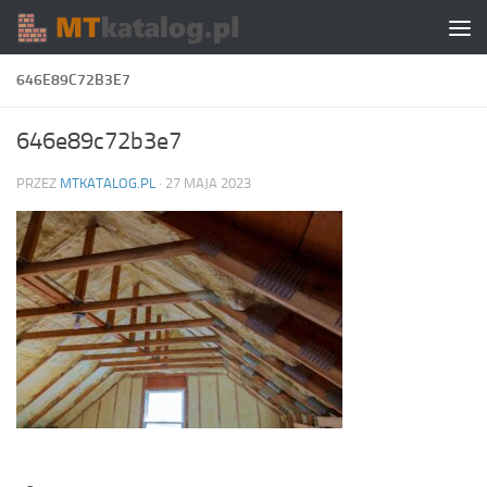
Skip to content
646E89C72B3E7
646e89c72b3e7
PRZEZ
MTKATALOG.PL
·
27 MAJA 2023