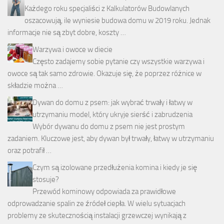
Każdego roku specjaliści z Kalkulatorów Budowlanych
oszacowują, ile wyniesie budowa domu w 2019 roku. Jednak
informacje nie są zbyt dobre, koszty …
Warzywa i owoce w diecie
Często zadajemy sobie pytanie czy wszystkie warzywa i
owoce są tak samo zdrowie. Okazuje się, że poprzez różnice w
składzie można …
Dywan do domu z psem: jak wybrać trwały i łatwy w
utrzymaniu model, który ukryje sierść i zabrudzenia
Wybór dywanu do domu z psem nie jest prostym
zadaniem. Kluczowe jest, aby dywan był trwały, łatwy w utrzymaniu
oraz potrafił …
Czym są izolowane przedłużenia komina i kiedy je się
stosuje?
Przewód kominowy odpowiada za prawidłowe
odprowadzanie spalin ze źródeł ciepła. W wielu sytuacjach
problemy ze skutecznością instalacji grzewczej wynikają z