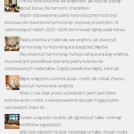
Trendy kolorystyczne we wnętrzach: jak wybrać paletę i
łączyć barwy dla harmonii i charakteru
Wybór odpowiedniej palety kolorystycznej może być
kluczowy dla stworzenia harmonijnej i stylowej przestrzeni. W
nadchodzących latach 2025–2026 dominować będą ciepłe barwy …
Paleta kolorów a materiały we wnętrzu: jak stworzyć
harmonijną i funkcjonalną aranżację bez błędów
Aby stworzyć harmonijną i funkcjonalną aranżację wnętrza,
kluczowe jest prawidłowe dobranie palety kolorów do
zastosowanych materiałów. Często popełniane błędy, takie jak …
Błędy w łączeniu kolorów ścian i mebli: jak unikać chaosu i
tworzyć harmonijne wnętrza
Wielu z nas staje przed wyzwaniem, jakim jest dobór
kolorów ścian i mebli, a nieodpowiednie decyzje mogą szybko
wprowadzić chaos do …
Dywan a sąsiedzi na dole: jak ograniczyć hałas i uniknąć
konfliktów sąsiedzkich
Jeśli twoi sąsiedzi na dole narzekają na hałas, dywan może