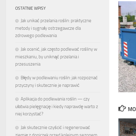
OSTATNIE WPISY
Jak unikać przelania roślin: praktyczne
metody i sygnały ostrzegawcze dla
zdrowego podlewania
Jak ocenić, jak często podlewać rośliny w
mieszkaniu, by uniknąć przelania i
przesuszenia
Błędy w podlewaniu roślin: jak rozpoznać
przyczyny i skutecznie je naprawić
Aplikacja do podlewania roślin — czy
ułatwia pielęgnację i kiedy naprawdę warto z
MO
niej korzystać?
Jak skutecznie czyścić i regenerować
ziemię z doniczek przed kolejnym sezonem