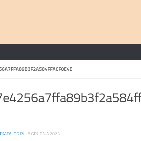
56A7FFA89B3F2A584FFACF0E4E
7e4256a7ffa89b3f2a584ff
TKATALOG.PL
·
5 GRUDNIA 2023