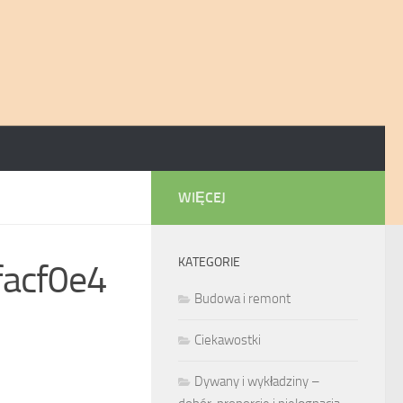
WIĘCEJ
KATEGORIE
acf0e4
Budowa i remont
Ciekawostki
Dywany i wykładziny –