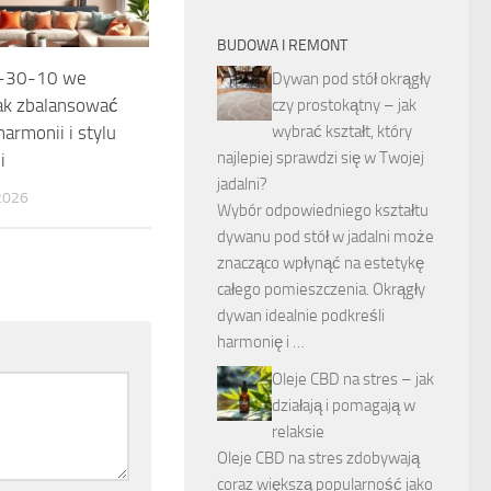
BUDOWA I REMONT
0-30-10 we
Dywan pod stół okrągły
ak zbalansować
czy prostokątny – jak
harmonii i stylu
wybrać kształt, który
najlepiej sprawdzi się w Twojej
i
jadalni?
2026
Wybór odpowiedniego kształtu
dywanu pod stół w jadalni może
znacząco wpłynąć na estetykę
całego pomieszczenia. Okrągły
dywan idealnie podkreśli
harmonię i …
Oleje CBD na stres – jak
działają i pomagają w
relaksie
Oleje CBD na stres zdobywają
coraz większą popularność jako