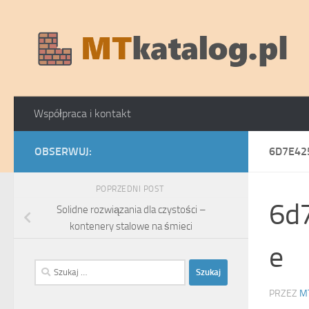
Skip to content
Współpraca i kontakt
OBSERWUJ:
6D7E42
POPRZEDNI POST
6d
Solidne rozwiązania dla czystości –
kontenery stalowe na śmieci
e
Szukaj:
PRZEZ
M