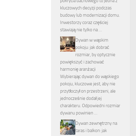
pokrycia dachowego to jedna z
kluczowych decyzji podczas
budowy lub modernizacji domu.
Inwestorzy coraz częściej
stawiają nie tylko na …
Dywan w wąskim
pokoju: jak dobrać
rozmiar, by optycznie
powiększyć i zachować
harmonię aranżacji
Wybierając dywan do wąskiego
pokoju, kluczowe jest, aby nie
przytłoczył on przestrzeni, ale
jednocześnie dodał jej
charakteru. Odpowiedni rozmiar
dywanu powinien …
Dywan zewnętrzny na
taras i balkon: jak