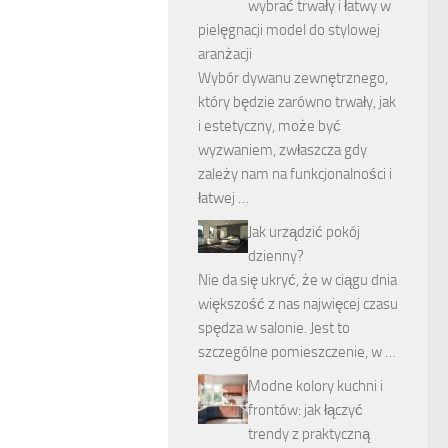
wybrać trwały i łatwy w
pielęgnacji model do stylowej
aranżacji
Wybór dywanu zewnętrznego,
który będzie zarówno trwały, jak
i estetyczny, może być
wyzwaniem, zwłaszcza gdy
zależy nam na funkcjonalności i
łatwej …
Jak urządzić pokój
dzienny?
Nie da się ukryć, że w ciągu dnia
większość z nas najwięcej czasu
spędza w salonie. Jest to
szczególne pomieszczenie, w …
Modne kolory kuchni i
frontów: jak łączyć
trendy z praktyczną