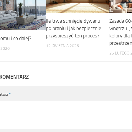
Ile trwa schnięcie dywanu
Zasada 6
po praniu i jak bezpiecznie
wnętrzu: j
przyspieszyć ten proces?
kolory dla 
omu i co dalej?
przestrzen
12 KWIETNIA 2026
 2020
25 LUTEGO 
 KOMENTARZ
tarz
*