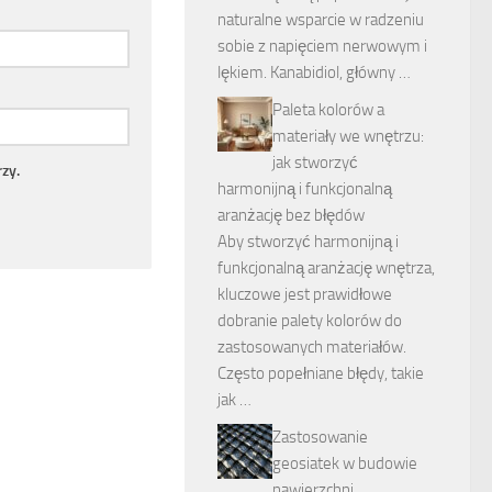
naturalne wsparcie w radzeniu
sobie z napięciem nerwowym i
lękiem. Kanabidiol, główny …
Paleta kolorów a
materiały we wnętrzu:
jak stworzyć
zy.
harmonijną i funkcjonalną
aranżację bez błędów
Aby stworzyć harmonijną i
funkcjonalną aranżację wnętrza,
kluczowe jest prawidłowe
dobranie palety kolorów do
zastosowanych materiałów.
Często popełniane błędy, takie
jak …
Zastosowanie
geosiatek w budowie
nawierzchni