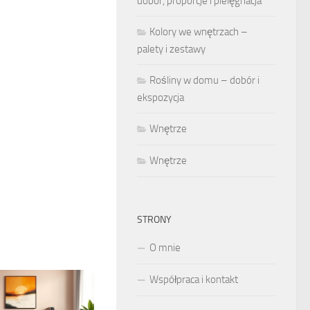
dobór, proporcje i pielęgnacja
Kolory we wnętrzach –
palety i zestawy
Rośliny w domu – dobór i
ekspozycja
Wnętrze
Wnętrze
STRONY
O mnie
Współpraca i kontakt