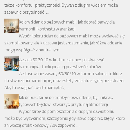
także komfortu i praktyczności. Dywan z długim włosiem może
zapewnić przytulność, …
Kolory ścian do beżowych mebli: jak dobrać barwy dla
harmonii i kontrastu w aranżacji
Wybór koloru ścian do beżowych mebli może wydawać się
skomplikowany, ale kluczowe jest zrozumienie, jak różne odcienie
mogą współgrać z neutralnym …
Zasada 60 30 10 w kuchni i salonie: jak stworzyć
harmonijną i funkcjonalną przestrzeń kolorów
Zastosowanie zasady 60/30/10 w kuchni i salonie to klucz
do stworzenia harmonijnej oraz estetycznie atrakcyjnej przestrzeni.
Aby to osiągnąć, warto pamiętać, …
Jak dobrać farbę do ciepłego oświetlenia, by uniknąć
typowych błędów i stworzyć przytulną atmosferę
Wybór farby do pomieszczenia o ciepłym oświetleniu
może być wyzwaniem, szczególnie gdy łatwo popełnić błędy, które
zniweczą efekt końcowy. Aby zapewnić …