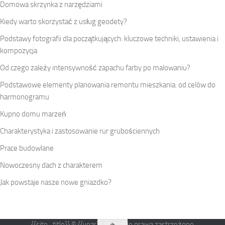
Domowa skrzynka z narzędziami
Kiedy warto skorzystać z usług geodety?
Podstawy fotografii dla początkujących: kluczowe techniki, ustawienia i
kompozycja
Od czego zależy intensywność zapachu farby po malowaniu?
Podstawowe elementy planowania remontu mieszkania: od celów do
harmonogramu
Kupno domu marzeń
Charakterystyka i zastosowanie rur grubościennych
Prace budowlane
Nowoczesny dach z charakterem
Jak powstaje nasze nowe gniazdko?
{{site_title}} © {{year}}. Wszelkie prawa zastrzeżone