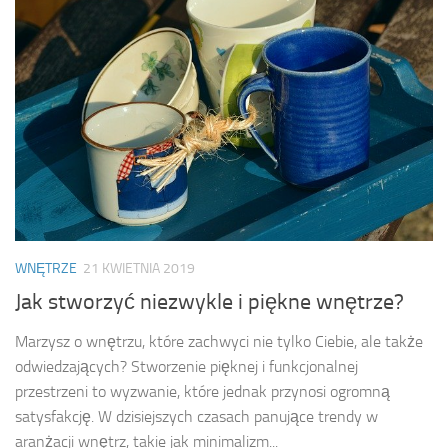
WNĘTRZE
21 KWIETNIA 2019
Jak stworzyć niezwykle i piękne wnętrze?
Marzysz o wnętrzu, które zachwyci nie tylko Ciebie, ale także
odwiedzających? Stworzenie pięknej i funkcjonalnej
przestrzeni to wyzwanie, które jednak przynosi ogromną
satysfakcję. W dzisiejszych czasach panujące trendy w
aranżacji wnętrz, takie jak minimalizm...