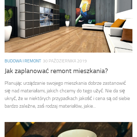
BUDOWA I REMONT
30 PAŹDZIERNIKA 2019
Jak zaplanować remont mieszkania?
Planując urządzanie swojego mieszkania dobrze zastanowić
się nad materiałami, jakich chcemy do tego użyć. Nie da się
ukryć, że w niektórych przypadkach jakość i cena są od siebie
bardzo zależne, zaś rodzaj materiałów, jakie...