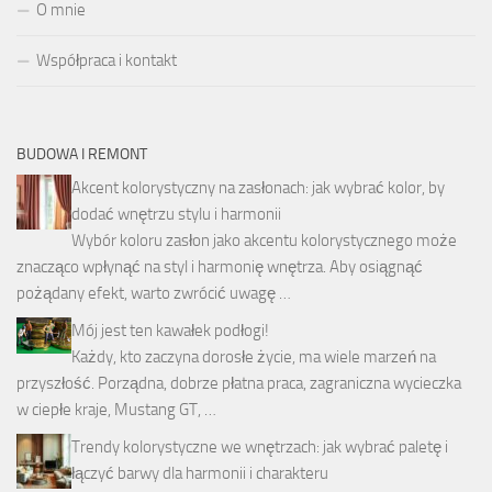
O mnie
Współpraca i kontakt
BUDOWA I REMONT
Akcent kolorystyczny na zasłonach: jak wybrać kolor, by
dodać wnętrzu stylu i harmonii
Wybór koloru zasłon jako akcentu kolorystycznego może
znacząco wpłynąć na styl i harmonię wnętrza. Aby osiągnąć
pożądany efekt, warto zwrócić uwagę …
Mój jest ten kawałek podłogi!
Każdy, kto zaczyna dorosłe życie, ma wiele marzeń na
przyszłość. Porządna, dobrze płatna praca, zagraniczna wycieczka
w ciepłe kraje, Mustang GT, …
Trendy kolorystyczne we wnętrzach: jak wybrać paletę i
łączyć barwy dla harmonii i charakteru