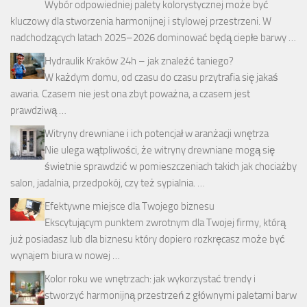
Wybór odpowiedniej palety kolorystycznej może być
kluczowy dla stworzenia harmonijnej i stylowej przestrzeni. W
nadchodzących latach 2025–2026 dominować będą ciepłe barwy …
Hydraulik Kraków 24h – jak znaleźć taniego?
W każdym domu, od czasu do czasu przytrafia się jakaś
awaria. Czasem nie jest ona zbyt poważna, a czasem jest
prawdziwą …
Witryny drewniane i ich potencjał w aranżacji wnętrza
Nie ulega wątpliwości, że witryny drewniane mogą się
świetnie sprawdzić w pomieszczeniach takich jak chociażby
salon, jadalnia, przedpokój, czy też sypialnia. …
Efektywne miejsce dla Twojego biznesu
Ekscytującym punktem zwrotnym dla Twojej firmy, którą
już posiadasz lub dla biznesu który dopiero rozkręcasz może być
wynajem biura w nowej …
Kolor roku we wnętrzach: jak wykorzystać trendy i
stworzyć harmonijną przestrzeń z głównymi paletami barw