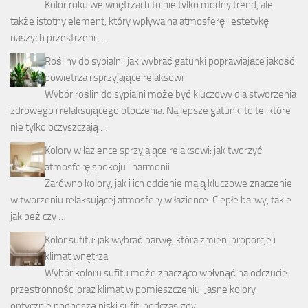
Kolor roku we wnętrzach to nie tylko modny trend, ale
także istotny element, który wpływa na atmosferę i estetykę
naszych przestrzeni. …
Rośliny do sypialni: jak wybrać gatunki poprawiające jakość
powietrza i sprzyjające relaksowi
Wybór roślin do sypialni może być kluczowy dla stworzenia
zdrowego i relaksującego otoczenia. Najlepsze gatunki to te, które
nie tylko oczyszczają …
Kolory w łazience sprzyjające relaksowi: jak tworzyć
atmosferę spokoju i harmonii
Zarówno kolory, jak i ich odcienie mają kluczowe znaczenie
w tworzeniu relaksującej atmosfery w łazience. Ciepłe barwy, takie
jak beż czy …
Kolor sufitu: jak wybrać barwę, która zmieni proporcje i
klimat wnętrza
Wybór koloru sufitu może znacząco wpłynąć na odczucie
przestronności oraz klimat w pomieszczeniu. Jasne kolory
optycznie podnoszą niski sufit, podczas gdy …