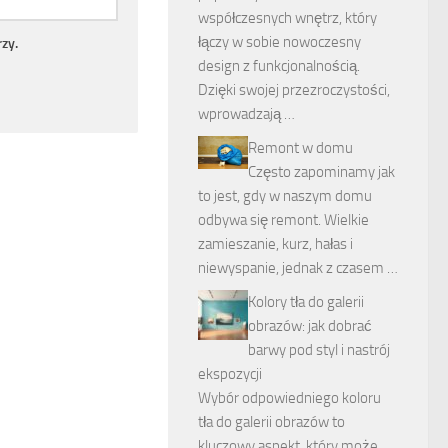
współczesnych wnętrz, który
łączy w sobie nowoczesny
zy.
design z funkcjonalnością.
Dzięki swojej przezroczystości,
wprowadzają …
Remont w domu
Często zapominamy jak
to jest, gdy w naszym domu
odbywa się remont. Wielkie
zamieszanie, kurz, hałas i
niewyspanie, jednak z czasem …
Kolory tła do galerii
obrazów: jak dobrać
barwy pod styl i nastrój
ekspozycji
Wybór odpowiedniego koloru
tła do galerii obrazów to
kluczowy aspekt, który może