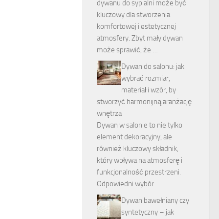
dywanu do sypialni może być
kluczowy dla stworzenia
komfortowej i estetycznej
atmosfery. Zbyt mały dywan
może sprawić, że …
Dywan do salonu: jak
wybrać rozmiar,
materiał i wzór, by
stworzyć harmonijną aranżację
wnętrza
Dywan w salonie to nie tylko
element dekoracyjny, ale
również kluczowy składnik,
który wpływa na atmosferę i
funkcjonalność przestrzeni.
Odpowiedni wybór …
Dywan bawełniany czy
syntetyczny – jak