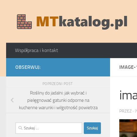
Skip to content
Współpraca i kontakt
OBSERWUJ:
IMAGE-
POPRZEDNI POST
im
Rośliny do jadalni: jak wybrać i
pielęgnować gatunki odporne na
kuchenne warunki i wilgotność powietrza
PRZEZ
·
7
Szukaj: