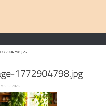
1772904798.JPG
age-1772904798.jpg
 MARCA 2026