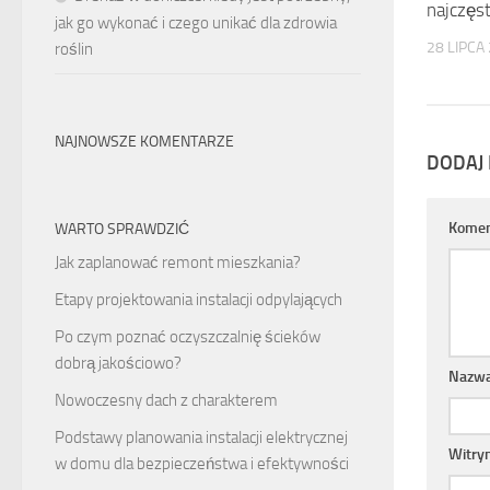
najczęs
jak go wykonać i czego unikać dla zdrowia
28 LIPCA
roślin
NAJNOWSZE KOMENTARZE
DODAJ
Komen
WARTO SPRAWDZIĆ
Jak zaplanować remont mieszkania?
Etapy projektowania instalacji odpylających
Po czym poznać oczyszczalnię ścieków
dobrą jakościowo?
Nazw
Nowoczesny dach z charakterem
Podstawy planowania instalacji elektrycznej
Witry
w domu dla bezpieczeństwa i efektywności