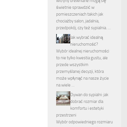
witryny drewniane mogą się
świetnie sprawdzić w
pomieszczeniach takich jak
chociażby salon, jadalnia,
przedpokój, czy też sypialnia. …
Jak wybrać idealną
nieruchomość?
Wybór idealnej nieruchomości
to nie tylko kwestia gustu, ale
przede wszystkim
przemyślanej decyzji, która
może wpłynąć na nasze życie
na wiele …
Dywan do sypialni: jak
dobrać rozmiar dla
komfortu i estetyki
przestrzeni
Wybór odpowiedniego rozmiaru