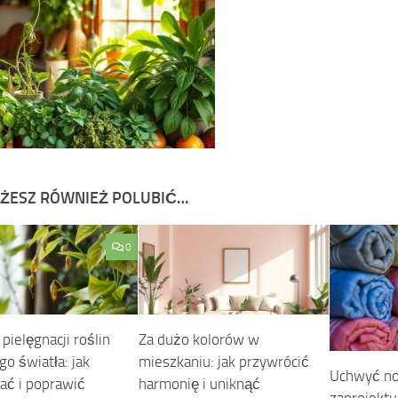
ŻESZ RÓWNIEŻ POLUBIĆ…
0
pielęgnacji roślin
Za dużo kolorów w
o światła: jak
mieszkaniu: jak przywrócić
Uchwyć no
ać i poprawić
harmonię i uniknąć