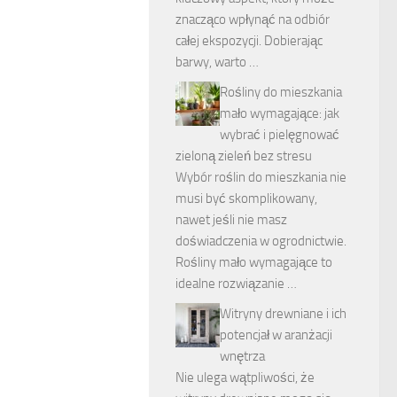
znacząco wpłynąć na odbiór
całej ekspozycji. Dobierając
barwy, warto …
Rośliny do mieszkania
mało wymagające: jak
wybrać i pielęgnować
zieloną zieleń bez stresu
Wybór roślin do mieszkania nie
musi być skomplikowany,
nawet jeśli nie masz
doświadczenia w ogrodnictwie.
Rośliny mało wymagające to
idealne rozwiązanie …
Witryny drewniane i ich
potencjał w aranżacji
wnętrza
Nie ulega wątpliwości, że