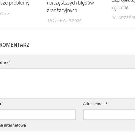
zaprojektu
tsze problemy
najczęstszych błędów
ręcznik!
aranżacyjnych
 2026
30 WRZEŚNI
19 CZERWCA 2026
 KOMENTARZ
tarz
*
a
*
Adres email
*
na internetowa