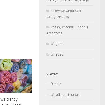
dobór, proporcje i pielęgnacja
Kolory we wnętrzach –
palety i zestawy
Rośliny w domu – dobór i
ekspozycja
Wnętrze
Wnętrze
STRONY
O mnie
Współpraca i kontakt
we trendy i