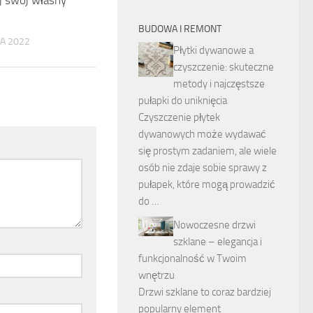
j swój własny
BUDOWA I REMONT
A 2022
Płytki dywanowe a
czyszczenie: skuteczne
metody i najczęstsze
pułapki do uniknięcia
Czyszczenie płytek
dywanowych może wydawać
się prostym zadaniem, ale wiele
osób nie zdaje sobie sprawy z
pułapek, które mogą prowadzić
do …
Nowoczesne drzwi
szklane – elegancja i
funkcjonalność w Twoim
wnętrzu
Drzwi szklane to coraz bardziej
popularny element