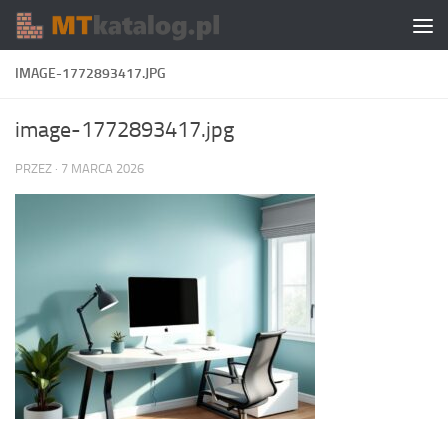
Skip to content
IMAGE-1772893417.JPG
image-1772893417.jpg
PRZEZ
·
7 MARCA 2026