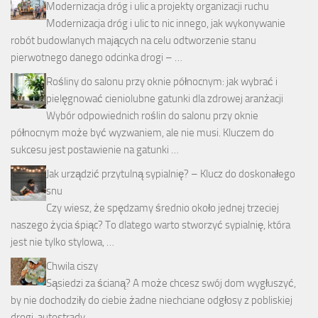
Modernizacja dróg i ulic a projekty organizacji ruchu
Modernizacja dróg i ulic to nic innego, jak wykonywanie
robót budowlanych mających na celu odtworzenie stanu
pierwotnego danego odcinka drogi – …
Rośliny do salonu przy oknie północnym: jak wybrać i
pielęgnować cieniolubne gatunki dla zdrowej aranżacji
Wybór odpowiednich roślin do salonu przy oknie
północnym może być wyzwaniem, ale nie musi. Kluczem do
sukcesu jest postawienie na gatunki …
Jak urządzić przytulną sypialnię? – Klucz do doskonałego
snu
Czy wiesz, że spędzamy średnio około jednej trzeciej
naszego życia śpiąc? To dlatego warto stworzyć sypialnię, która
jest nie tylko stylowa, …
Chwila ciszy
Sąsiedzi za ścianą? A może chcesz swój dom wygłuszyć,
by nie dochodziły do ciebie żadne niechciane odgłosy z pobliskiej
drogi, autostrady …