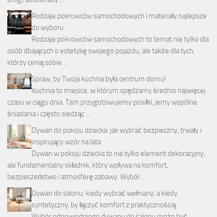
Rodzaje pokrowców samochodowych i materiały najlepsze
do wyboru
Rodzaje pokrowców samochodowych to temat nie tylko dla
osób dbających o estetykę swojego pojazdu, ale także dla tych,
którzy cenią sobie …
Spraw, by Twoja kuchnia była centrum domu!
Kuchnia to miejsce, w którym spędzamy średnio najwięcej
czasu w ciągu dnia. Tam przygotowujemy posiłki, jemy wspólne
śniadania i często siedząc …
Dywan do pokoju dziecka: jak wybrać bezpieczny, trwały i
inspirujący wzór na lata
Dywan w pokoju dziecka to nie tylko element dekoracyjny,
ale fundamentalny składnik, który wpływa na komfort,
bezpieczeństwo i atmosferę zabawy. Wybór …
Dywan do salonu: kiedy wybrać wełniany, a kiedy
syntetyczny, by łączyć komfort z praktycznością
Wybór odpowiedniego dywanu do salonu może być